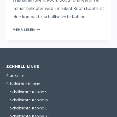
immer beliebter wird Ein Silent Room Booth ist
eine kompakte, schallisolierte Kabine...
SILENT
MEHR LESEN
ROOM
BOOTH:
LÖSUNG
FÜR
FOKUS
SCHNELL-LINKS
UND
PRIVATSPHÄRE
Startseite
Schalldichte Kabine
Schalldichte Kabine S
Schalldichte Kabine M
Schalldichte Kabine L
Schalldichte Kabine XL