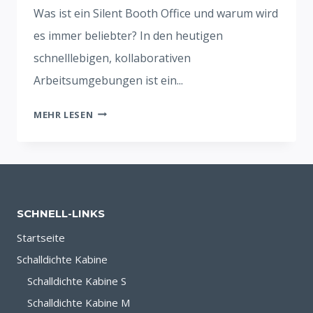
Was ist ein Silent Booth Office und warum wird
es immer beliebter? In den heutigen
schnelllebigen, kollaborativen
Arbeitsumgebungen ist ein...
SILENT
MEHR LESEN
BOOTH
OFFICE
IST
DIE
WAHL
SCHNELL-LINKS
FÜR
KONZENTRIERTES
Startseite
ARBEITEN
Schalldichte Kabine
IN
Schalldichte Kabine S
OFFENEN
Schalldichte Kabine M
RÄUMEN