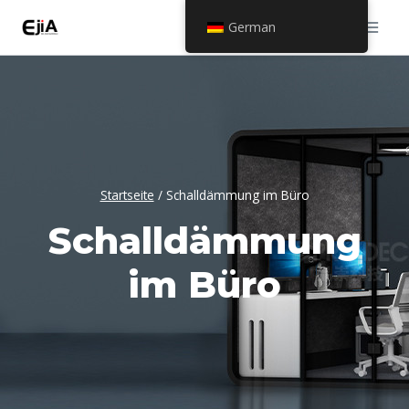
Zum
German
Inhalt
springen
Startseite
/
Schalldämmung im Büro
Schalldämmung
im Büro