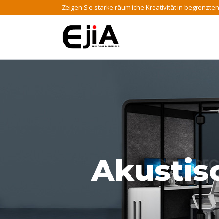
Zum
Zeigen Sie starke räumliche Kreativität in begrenzt
Inhalt
springen
Akustis