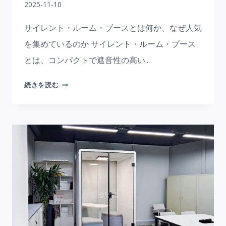
2025-11-10
を
新
サイレント・ルーム・ブースとは何か、なぜ人気
鮮
を集めているのか サイレント・ルーム・ブース
に
とは、コンパクトで遮音性の高い...
保
つ
サ
続きを読む
イ
レ
ン
ト
ル
ー
ム
ブ
ー
ス：
集