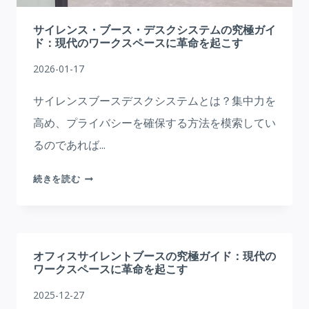
シ
ア：
サイレンス・ブース・デスクシステムの究極ガイ
現
ド：現代のワークスペースに革命を起こす
代
2026-01-17
空
間
サイレンスブースデスクシステムとは？集中力を
の
高め、プライバシーを確保する方法を模索してい
音
るのであれば...
質
向
サ
上
続きを読む
イ
レ
ン
ス・
オフィスサイレントブースの究極ガイド：現代の
ブ
ワークスペースに革命を起こす
ー
2025-12-27
ス・