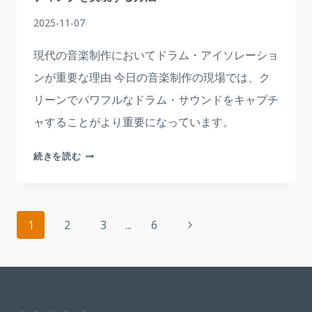
る
2025-11-07
あ
な
現代の音楽制作においてドラム・アイソレーショ
た
ンが重要な理由 今日の音楽制作の現場では、ク
だ
リーンでパワフルなドラム・サウンドをキャプチ
け
の
ャすることがより重要になっています。
オ
ア
サ
続きを読む
シ
イ
ス
レ
ン
ペ
ス
次
1
2
3
...
6
ー
ブ
の
ー
ジ
ペ
ス
ナ
で
ー
ス