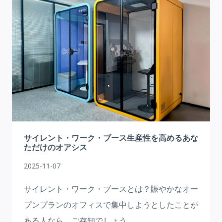
ン
ブ
ー
ス
販
売：
完
璧
な
防
音
ソ
サイレント・ワーク・ブース生産性を高めるあな
リ
ただけのオアシス
ュ
2025-11-07
ー
シ
サイレント・ワーク・ブースとは？賑やかなオー
ョ
プンプランのオフィスで集中しようとしたことが
ン
ある人なら、ご存知でしょう。
を