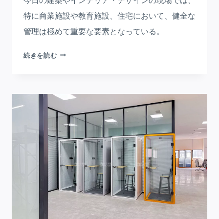
特に商業施設や教育施設、住宅において、健全な
管理は極めて重要な要素となっている。
ポ
続きを読む
リ
エ
ス
テ
ル
音
響
パ
ネ
ル・
マ
レ
ー