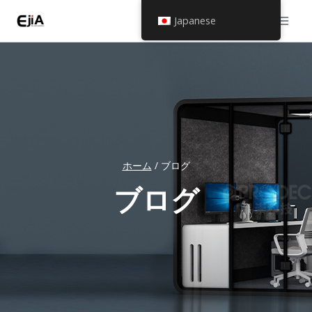
コ
Japanese
ン
テ
ン
ツ
へ
ス
ホーム
/
ブログ
キ
ッ
ブログ
プ