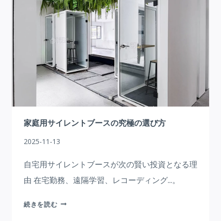
ッ
命
ク
を
ス
起
現
こ
代
す
の
ワ
ー
ク
ス
家庭用サイレントブースの究極の選び方
ペ
2025-11-13
ー
ス
自宅用サイレントブースが次の賢い投資となる理
を
由 在宅勤務、遠隔学習、レコーディング...。
変
え
家
続きを読む
る
庭