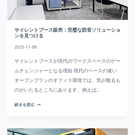
中
と
プ
ラ
サイレントブース販売：完璧な防音ソリューショ
イ
ンを見つける
バ
2025-11-08
シ
ー
サイレントブースが現代のワークスペースのゲー
の
ムチェンジャーとなる理由 現代のペースの速い
た
オープンプランのオフィス環境では、気が散るも
め
の
のがいたるところにあります。例えば...
ソ
リ
サ
続きを読む
ュ
イ
ー
レ
シ
ン
ョ
ト