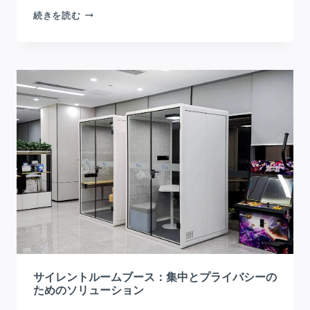
サ
続きを読む
イ
レ
ン
ト
ブ
ー
ス
は
換
気
シ
ス
テ
ム
で
サイレントルームブース：集中とプライバシーの
空
ためのソリューション
気