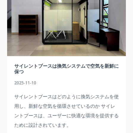
ク
ス
オ
フ
ィ
ス
騒
音
の
サイレントブースは換気システムで空気を新鮮に
な
保つ
い
2025-11-10
工
業
サイレントブースはどのように換気システムを使
絵
用し、新鮮な空気を循環させているのか サイレ
画
ントブースは、ユーザーに快適な環境を提供する
の
未
ために設計されています。
来