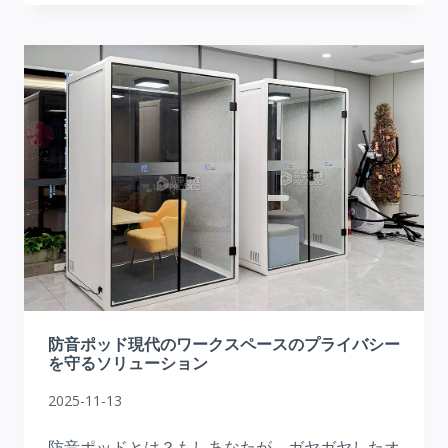
用
サ
イ
レ
ン
ト
ブ
ー
ス
の
究
極
の
選
防音ポッド現代のワークスペースのプライバシー
び
を守るソリューション
方
2025-11-13
防音ポッドとは？もしあなたが、ガヤガヤしたオ