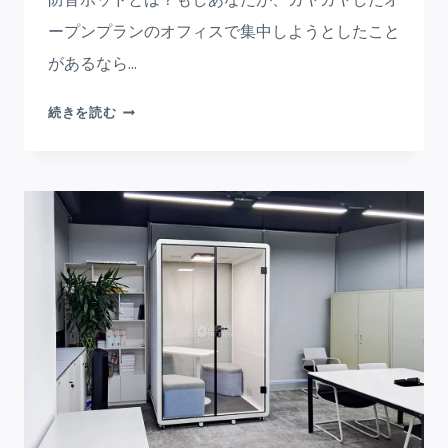
ープンプランのオフィスで集中しようとしたこと
があるなら...
防
続きを読む
音
ポ
ッ
ド
現
代
の
ワ
ー
ク
ス
ペ
ー