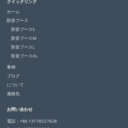
ビ
クイックリンク
ジ
タ
ゲ
ホーム
ジ
ー
防音ブース
オ
シ
ク
防音ブースS
オ
ョ
防音ブースM
リ
ン
防音ブースL
テ
防音ブースXL
ィ
の
事例
レ
ブログ
コ
について
ー
デ
連絡先
ィ
ン
お問い合わせ
グ
を
電話：+86 13178527628
実