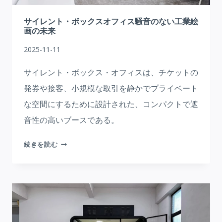
ス
の
サイレント・ボックスオフィス騒音のない工業絵
プ
画の未来
ラ
2025-11-11
イ
バ
サイレント・ボックス・オフィスは、チケットの
シ
発券や接客、小規模な取引を静かでプライベート
ー
な空間にするために設計された、コンパクトで遮
を
守
音性の高いブースである。
る
ソ
サ
続きを読む
リ
イ
ュ
レ
ー
ン
シ
ト・
ョ
ボ
ン
ッ