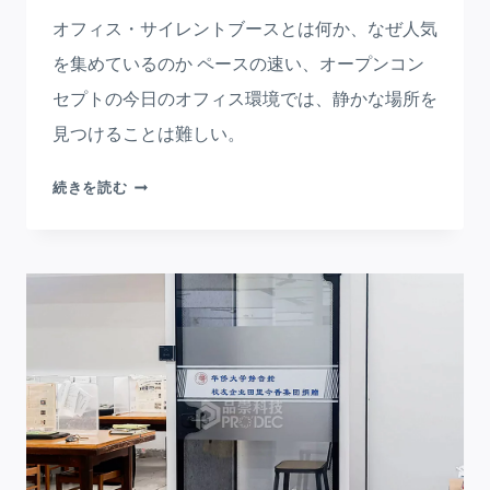
デ
オフィス・サイレントブースとは何か、なぜ人気
ス
ク
を集めているのか ペースの速い、オープンコン
シ
セプトの今日のオフィス環境では、静かな場所を
ス
見つけることは難しい。
テ
ム
オ
続きを読む
の
フ
究
ィ
極
ス
ガ
サ
イ
イ
ド：
レ
現
ン
代
ト
の
ブ
ワ
ー
ー
ス