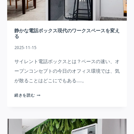
ク
の
ス
究
ペ
極
ー
ガ
静かな電話ボックス現代のワークスペースを変え
ス
イ
る
に
ド：
革
2025-11-15
現
命
代
サイレント電話ボックスとは？ペースの速い、オ
を
の
起
ープンコンセプトの今日のオフィス環境では、気
ワ
こ
が散ることはどこにでもある......。
ー
す
ク
静
ス
続きを読む
か
ペ
な
ー
電
ス
話
に
ボ
革