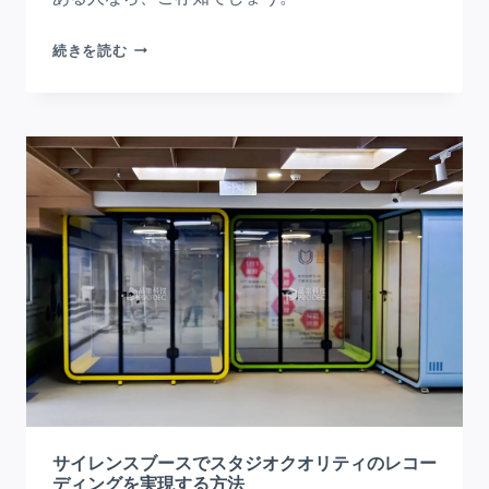
見
サ
つ
続きを読む
イ
け
レ
る
ン
ト・
ワ
ー
ク・
ブ
ー
ス
生
産
性
を
高
サイレンスブースでスタジオクオリティのレコー
め
ディングを実現する方法