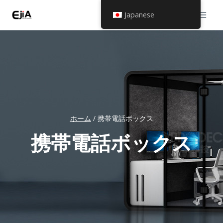
コ
Japanese
ン
テ
ン
ツ
へ
ス
ホーム
/
携帯電話ボックス
キ
ッ
携帯電話ボックス
プ