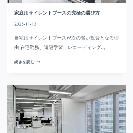
ク
ス
家庭用サイレントブースの究極の選び方
ペ
2025-11-13
ー
ス
自宅用サイレントブースが次の賢い投資となる理
を
由 在宅勤務、遠隔学習、レコーディング...。
変
え
家
続きを読む
る
庭
用
サ
イ
レ
ン
ト
ブ
ー