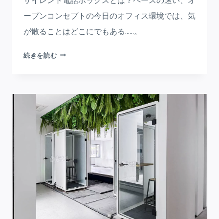
ープンコンセプトの今日のオフィス環境では、気
が散ることはどこにでもある......。
静
続きを読む
か
な
電
話
ボ
ッ
ク
ス
現
代
の
ワ
ー