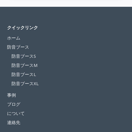
ー
ス
で
クイックリンク
仕
事
ホーム
の
防音ブース
プ
防音ブースS
ラ
防音ブースM
イ
バ
防音ブースL
シ
防音ブースXL
ー
事例
を
守
ブログ
る
について
連絡先