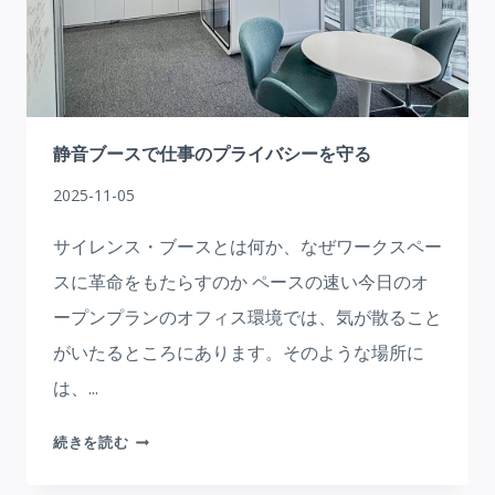
ス
の
究
極
の
選
静音ブースで仕事のプライバシーを守る
び
2025-11-05
方
サイレンス・ブースとは何か、なぜワークスペー
スに革命をもたらすのか ペースの速い今日のオ
ープンプランのオフィス環境では、気が散ること
がいたるところにあります。そのような場所に
は、...
静
続きを読む
音
ブ