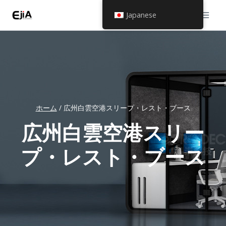
コ
Japanese
ン
テ
ン
ツ
へ
ス
ホーム
/
広州白雲空港スリープ・レスト・ブース
キ
広州白雲空港スリー
ッ
プ・レスト・ブース
プ