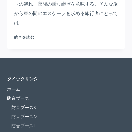
トの遅れ、夜間の乗り継ぎを意味する。そんな旅
から束の間のエスケープを求める旅行者にとって
は...。
空
続きを読む
港
ス
リ
ー
プ
クイックリンク
ブ
ー
ホーム
ス
防音ブース
の
防音ブースS
便
防音ブースM
利
さ：
防音ブースL
快