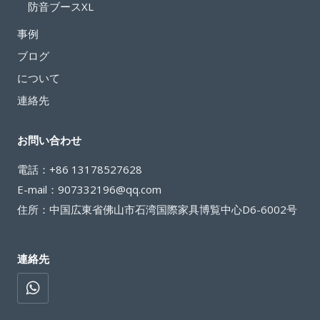
防音ブースXL
適
事例
な
旅
ブログ
の
について
新
連絡先
時
代
お問い合わせ
電話：+86 13178527628
E-mail：907332196@qq.com
住所：中国広東省佛山市石湾国際家具博覧中心D6-6002号
連絡先