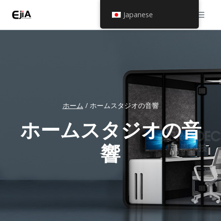
コ
Japanese
ン
テ
ン
ツ
へ
ス
ホーム
/
ホームスタジオの音響
キ
ホームスタジオの音
ッ
響
プ