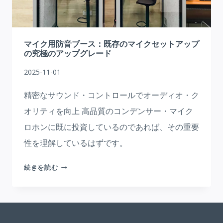
い
小
型
音
マイク用防音ブース：既存のマイクセットアップ
響
の究極のアップグレード
ブ
2025-11-01
ー
ス
精密なサウンド・コントロールでオーディオ・ク
オリティを向上 高品質のコンデンサー・マイク
ロホンに既に投資しているのであれば、その重要
性を理解しているはずです。
マ
続きを読む
イ
ク
用
防