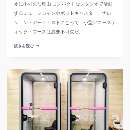
オに不可欠な理由 コンパクトなスタジオで活動
するミュージシャンやポッドキャスター、ナレー
ション・アーティストにとって、小型アコーステ
ィック・ブースは必要不可欠だ。
ホ
続きを読む
ー
ム
ス
タ
ジ
オ
に
欠
か
せ
な