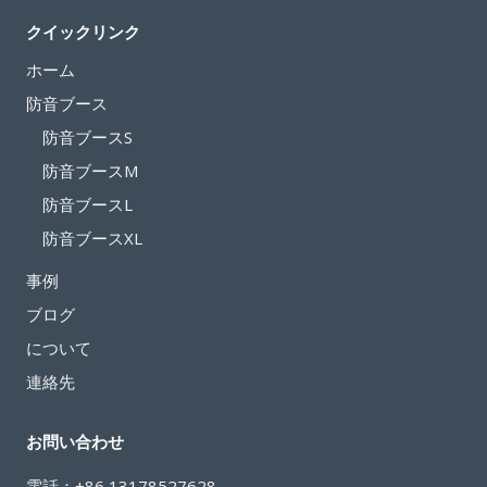
音
クイックリンク
ブ
ー
ホーム
ス：
防音ブース
既
防音ブースS
存
防音ブースM
の
マ
防音ブースL
イ
防音ブースXL
ク
事例
セ
ッ
ブログ
ト
について
ア
連絡先
ッ
プ
お問い合わせ
の
究
電話：+86 13178527628