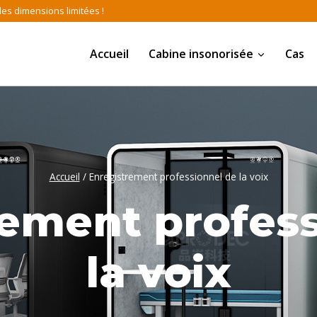
des dimensions limitées !
Accueil
Cabine insonorisée
Cas
Accueil
/
Enregistrement professionnel de la voix
rement profess
la voix