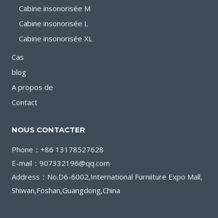
Cabine insonorisée M
SILENCE
?
Cabine insonorisée L
Cabine insonorisée XL
Cas
blog
A propos de
Contact
NOUS CONTACTER
Phone：+86 13178527628
E-mail：907332196@qq.com
Address：No.D6-6002,International Furniiture Expo Mall,
Shiwan,Foshan,Guangdong,China