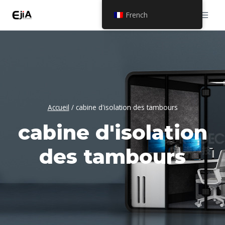
Skip
French
to
content
Accueil
/
cabine d'isolation des tambours
cabine d'isolation
des tambours