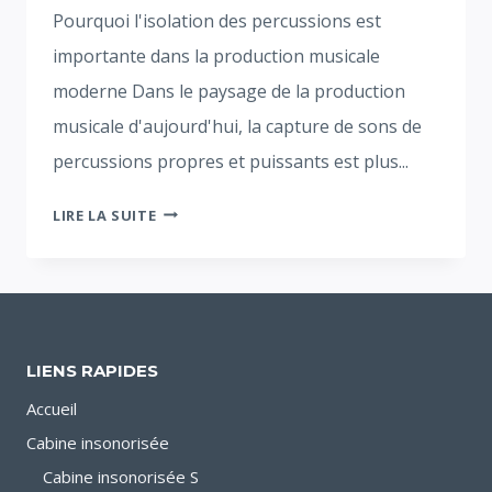
Pourquoi l'isolation des percussions est
importante dans la production musicale
moderne Dans le paysage de la production
musicale d'aujourd'hui, la capture de sons de
percussions propres et puissants est plus...
COMMENT
LIRE LA SUITE
RÉALISER
DES
ENREGISTREMENTS
DE
QUALITÉ
LIENS RAPIDES
STUDIO
AVEC
Accueil
UNE
Cabine insonorisée
CABINE
Cabine insonorisée S
DE