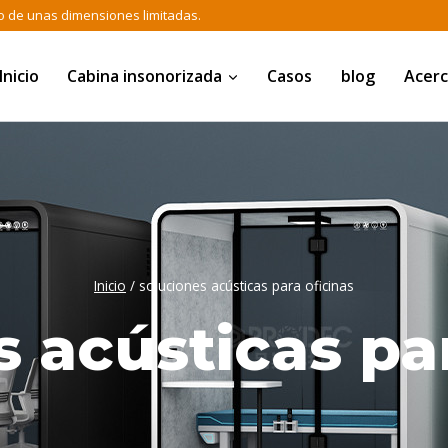
o de unas dimensiones limitadas.
Inicio
Cabina insonorizada
Casos
blog
Acerc
Inicio
/
soluciones acústicas para oficinas
 acústicas pa