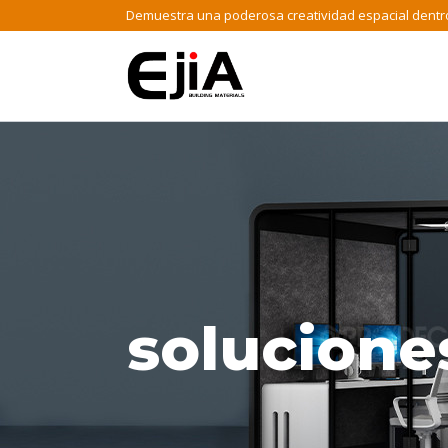
Saltar
Demuestra una poderosa creatividad espacial dentr
al
contenido
soluciones