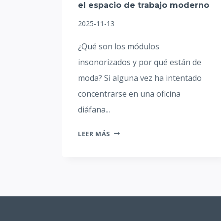
el espacio de trabajo moderno
2025-11-13
¿Qué son los módulos
insonorizados y por qué están de
moda? Si alguna vez ha intentado
concentrarse en una oficina
diáfana...
MÓDULOS
LEER MÁS
INSONORIZADOS:
SU
SOLUCIÓN
PARA
LA
PRIVACIDAD
EN