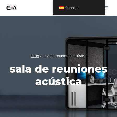
Saltar
Spanish
al
contenido
Inicio
/
sala de reuniones acústica
sala de reuniones
acústica