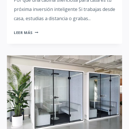
próxima inversión inteligente Si trabajas desde
casa, estudias a distancia o grabas...
LA
LEER MÁS
GUÍA
DEFINITIVA
PARA
ELEGIR
LA
CABINA
SILENCIOSA
PERFECTA
PARA
CASA