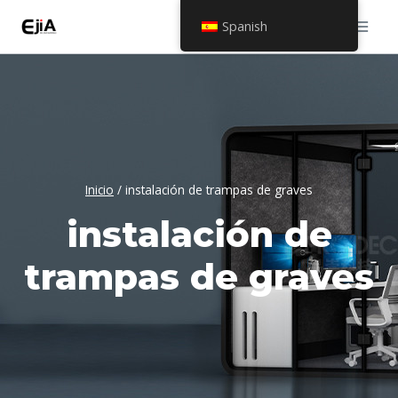
Saltar
Spanish
al
contenido
Inicio
/
instalación de trampas de graves
instalación de
trampas de graves