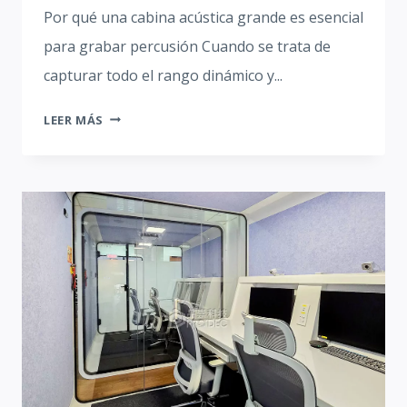
Por qué una cabina acústica grande es esencial
para grabar percusión Cuando se trata de
capturar todo el rango dinámico y...
CABINA
LEER MÁS
ACÚSTICA
PARA
GRABACIÓN:
SOLUCIÓN
PARA
EL
AISLAMIENTO
ACÚSTICO
PROFESIONAL