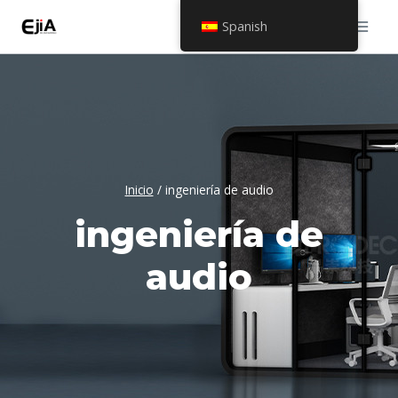
Saltar
Spanish
al
contenido
Inicio
/
ingeniería de audio
ingeniería de
audio