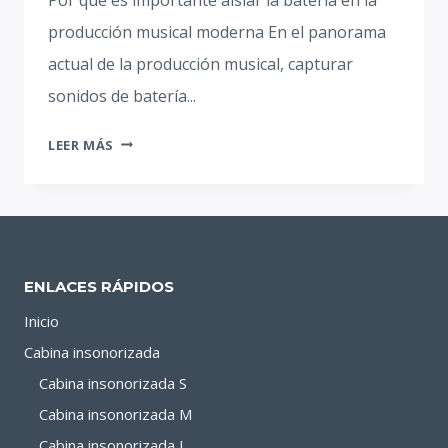
producción musical moderna En el panorama
actual de la producción musical, capturar
sonidos de batería...
CÓMO
LEER MÁS
CONSEGUIR
GRABACIONES
DE
CALIDAD
DE
ENLACES RÁPIDOS
ESTUDIO
CON
Inicio
UNA
Cabina insonorizada
CABINA
Cabina insonorizada S
SILENCIOSA
Cabina insonorizada M
Cabina insonorizada L