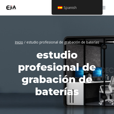
Saltar
Spanish
al
contenido
Inicio
/
estudio profesional de grabación de baterías
estudio
profesional de
grabación de
baterías