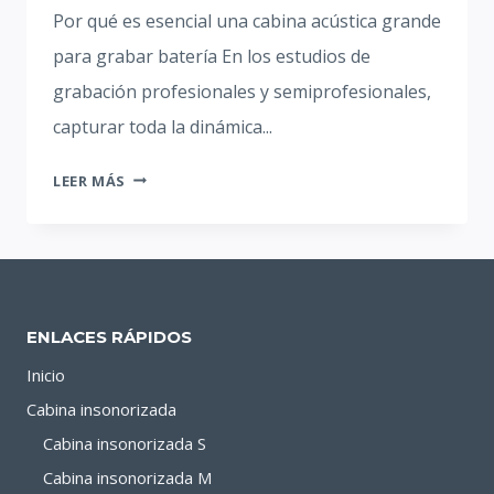
Por qué es esencial una cabina acústica grande
para grabar batería En los estudios de
grabación profesionales y semiprofesionales,
capturar toda la dinámica...
CABINA
LEER MÁS
ACÚSTICA
PARA
GRABACIÓN
DE
BATERÍA:
ENLACES RÁPIDOS
GUÍA
PARA
Inicio
ESTUDIOS
Cabina insonorizada
PROFESIONALES
Cabina insonorizada S
Cabina insonorizada M