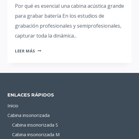
Por qué es esencial una cabina acústica grande
para grabar batería En los estudios de
grabación profesionales y semiprofesionales,
capturar toda la dinámica...
CABINA
LEER MÁS
ACÚSTICA
PARA
GRABACIÓN
DE
BATERÍA:
ENLACES RÁPIDOS
GUÍA
PARA
Inicio
ESTUDIOS
Cabina insonorizada
PROFESIONALES
Cabina insonorizada S
Cabina insonorizada M