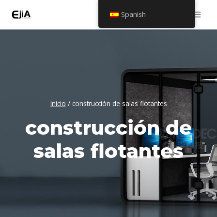
Saltar
Spanish
al
contenido
Inicio
/
construcción de salas flotantes
construcción de
salas flotantes