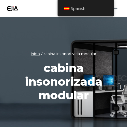
Saltar
Spanish
al
contenido
Inicio
/
cabina insonorizada modular
cabina
insonorizada
modular