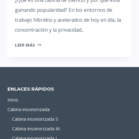
ganando popularidad? En los entornos de
trabajo híbridos y acelerados de hoy en día, la
concentración y la privacidad...
COMPRENDER
LEER MÁS
LOS
DIFERENTES
PRECIOS
DE
LA
ENLACES RÁPIDOS
CABINA
DE
Inicio
SILENCIO
Cabina insonorizada
Cabina insonorizada S
Cabina insonorizada M
Cabina insonorizada L