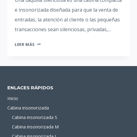
e insonorizada diseñada para que la venta de
entradas, la atención al cliente o las pequeñas
transacciones sean silenciosas, privadas,...
TAQUILLA
LEER MÁS
SILENCIOSA:
EL
FUTURO
DE
LA
ENLACES RÁPIDOS
PINTURA
INDUSTRIAL
Inicio
SIN
Cabina insonorizada
RUIDO
Cabina insonorizada S
Cabina insonorizada M
Cabina insonorizada L