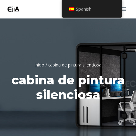
Saltar
Spanish
al
contenido
Inicio
/
cabina de pintura silenciosa
cabina de pintura
silenciosa