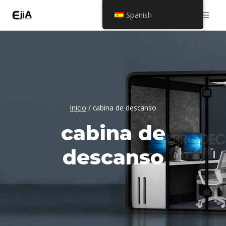
Saltar
Spanish
al
contenido
Inicio
/
cabina de descanso
cabina de
descanso