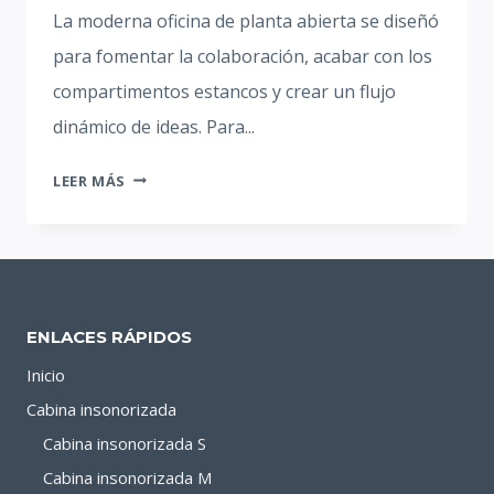
La moderna oficina de planta abierta se diseñó
para fomentar la colaboración, acabar con los
compartimentos estancos y crear un flujo
dinámico de ideas. Para...
CABINA
LEER MÁS
DE
OFICINA:
RECUPERAR
LA
CONCENTRACIÓN
ENLACES RÁPIDOS
EN
EL
Inicio
LUGAR
Cabina insonorizada
DE
Cabina insonorizada S
TRABAJO
Cabina insonorizada M
MODERNO